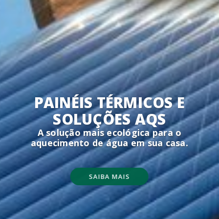
PAINÉIS TÉRMICOS E
PAINÉIS SOLARES
SOLUÇÕES AQS
Reduzir os seus custos energéticos e
A solução mais ecológica para o
aumentar o valor da sua propriedade.
aquecimento de água em sua casa.
SAIBA MAIS
SAIBA MAIS