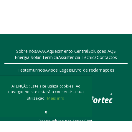
Sobre nós
AVAC
Aquecimento Central
Soluções AQS
Energia Solar Térmica
Assistência Técnica
Contactos
Testemunhos
Avisos Legais
Livro de reclamações
ATENÇÃO: Este site utiliza cookies. Ao
navegar no site estará a consentir a sua
utilização.
Mais info
2024 Infortec
X
Desenvolvido por Assec Sim!