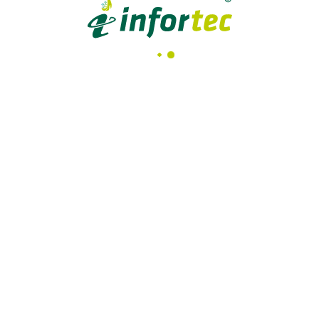
COMO P
Peça-nos um orçamento e n
Temos a melhor solução
PEDIR ORÇA